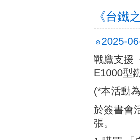
《台鐵之
2025-06
戰鷹支援
E1000
(*本活動
於簽書會
張。