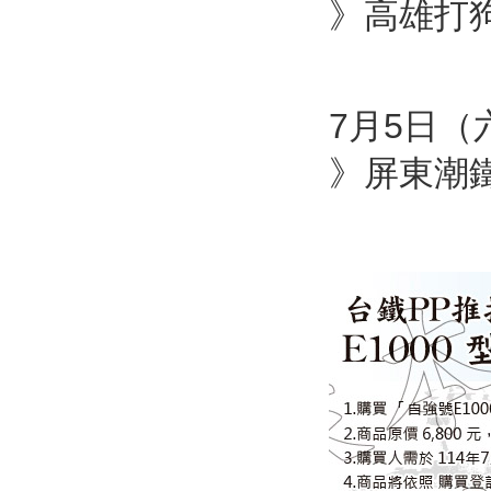
》高雄打
7月5日（六
》屏東潮鐵