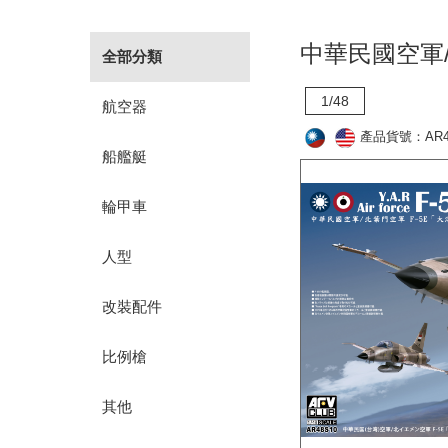
中華民國空軍/
全部分類
1/48
航空器
產品貨號：AR4
船艦艇
輪甲車
人型
改裝配件
比例槍
其他