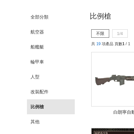
比例槍
全部分類
航空器
不限
1/4
共
19
項產品 頁數
1
/ 1
船艦艇
輪甲車
人型
改裝配件
比例槍
白朗寧自
其他