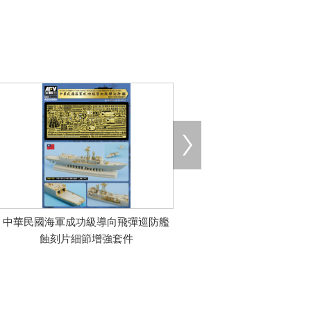
中華民國海軍成功級導向飛彈巡防艦
蝕刻片細節增強套件
限量版/特別版