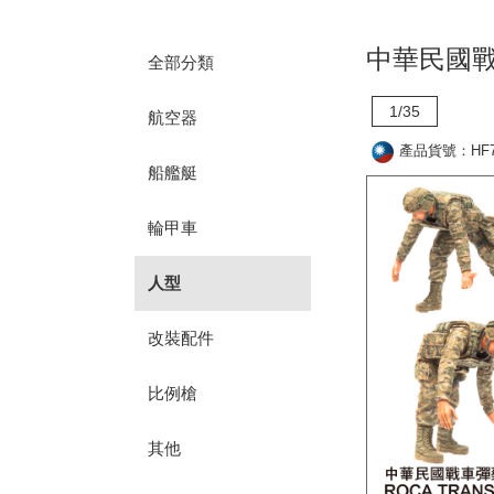
中華民國戰
全部分類
1/35
航空器
產品貨號：HF7
船艦艇
輪甲車
人型
改裝配件
比例槍
其他