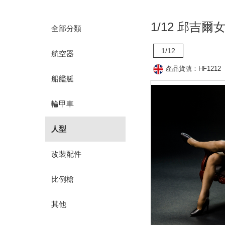
1/12 邱吉爾
全部分類
1/12
航空器
產品貨號：HF1212
船艦艇
輪甲車
人型
改裝配件
比例槍
其他