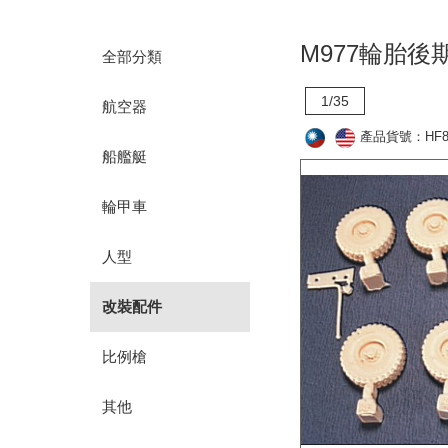
M977輪胎後
全部分類
1/35
航空器
產品貨號：HF8
船艦艇
輪甲車
人型
改裝配件
比例槍
其他