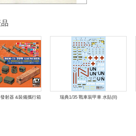
產品
彈發射器 &裝備攜行箱
瑞典1/35 戰車裝甲車 水貼(II)