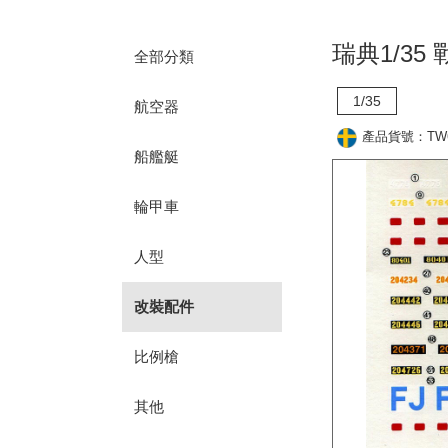
瑞典1/35
全部分類
1/35
航空器
產品貨號：TW6
船艦艇
輪甲車
人型
改裝配件
比例槍
其他