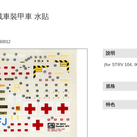
 戰車裝甲車 水貼
0012
說明
(for STRV 104, 
規格
特色