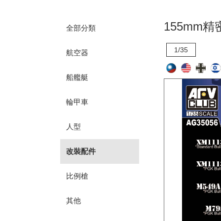
155mm
全部分類
1/35
航空器
船艦艇
輪甲車
人型
改裝配件
比例槍
其他