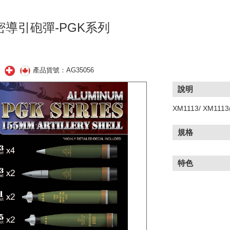
精密導引砲彈-PGK系列
產品貨號：AG35056
說明
XM1113/ XM1113
規格
特色