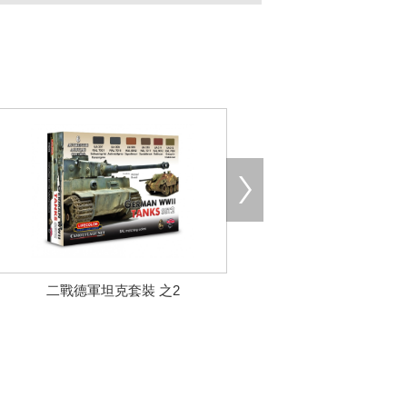
二戰德軍坦克套裝 之2