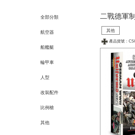
二戰德軍制
全部分類
其他
航空器
產品貨號：CS
船艦艇
輪甲車
人型
改裝配件
比例槍
其他