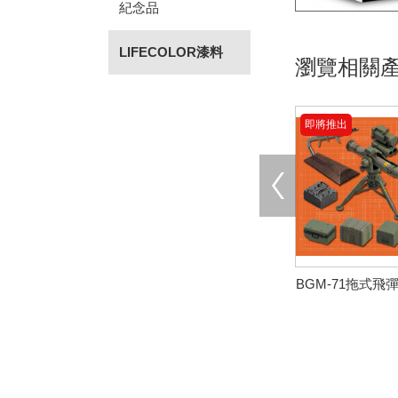
紀念品
LIFECOLOR漆料
瀏覽相關
即將推出
BGM-71拖式飛