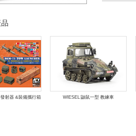
產品
彈發射器 &裝備攜行箱
WIESEL 鼬鼠一型 教練車