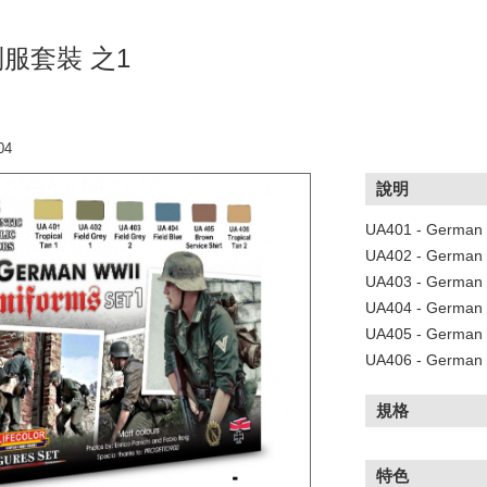
服套裝 之1
04
說明
UA401 - German u
UA402 - German u
UA403 - German u
UA404 - German u
UA405 - German u
UA406 - German u
規格
特色