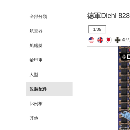
德軍Diehl 
全部分類
1/35
航空器
產品
船艦艇
輪甲車
人型
改裝配件
比例槍
其他