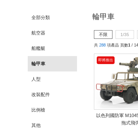
輪甲車
全部分類
航空器
不限
1/35
共
288
項產品 頁數
1
/ 1
船艦艇
即將推出
輪甲車
人型
改裝配件
比例槍
以色列國防軍 M1045
拖式飛
其他