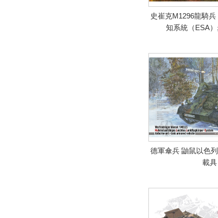
史崔克M1296龍騎
知系統（ESA
德軍傘兵 鼬鼠以色
載具