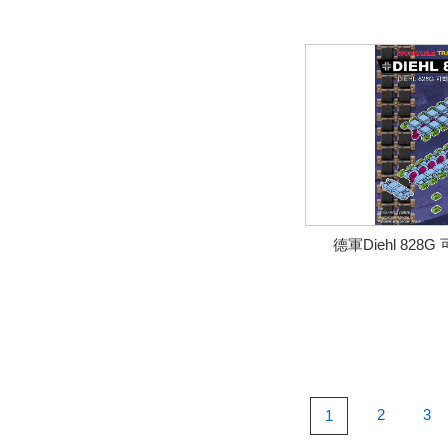
德軍Diehl 828
2
3
1