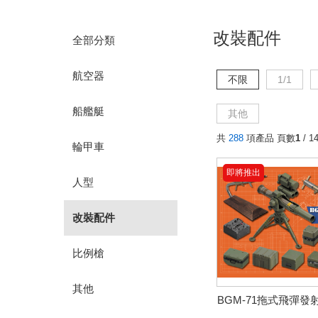
改裝配件
全部分類
航空器
不限
1/1
船艦艇
其他
共
288
項產品 頁數
1
/ 1
輪甲車
即將推出
人型
改裝配件
比例槍
其他
BGM-71拖式飛彈發