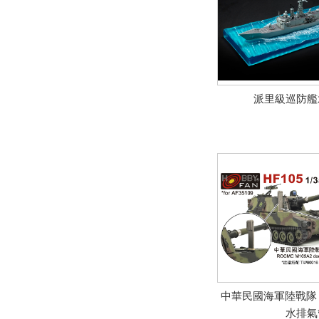
派里級巡防艦
中華民國海軍陸戰隊 M
水排氣